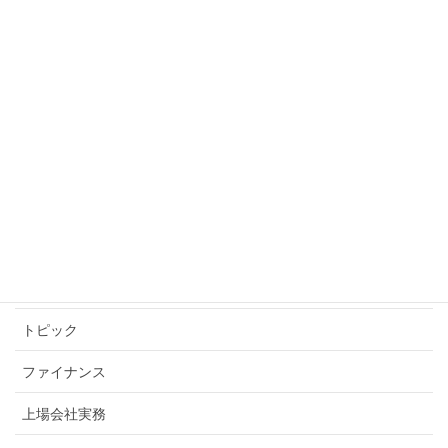
2022年2月14日
カテゴリー
GAAP差異
IFRS対応
US-GAAP
アウトソーシング
その他
トピック
ファイナンス
上場会社実務